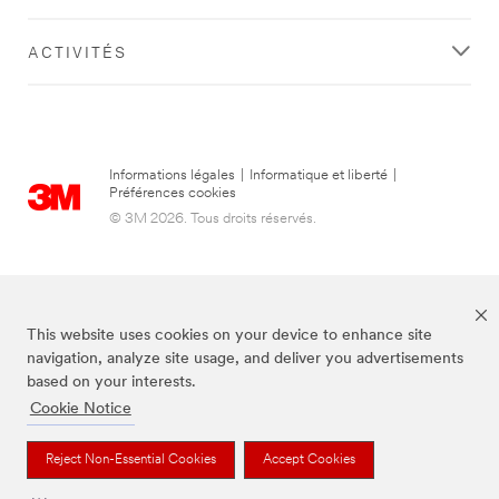
ACTIVITÉS
Informations légales
|
Informatique et liberté
|
Préférences cookies
© 3M 2026. Tous droits réservés.
This website uses cookies on your device to enhance site
navigation, analyze site usage, and deliver you advertisements
based on your interests.
Cookie Notice
3M, Post-it® et la couleur Canary Yellow™ sont des marques de commerce
de 3M.
Reject Non-Essential Cookies
Accept Cookies