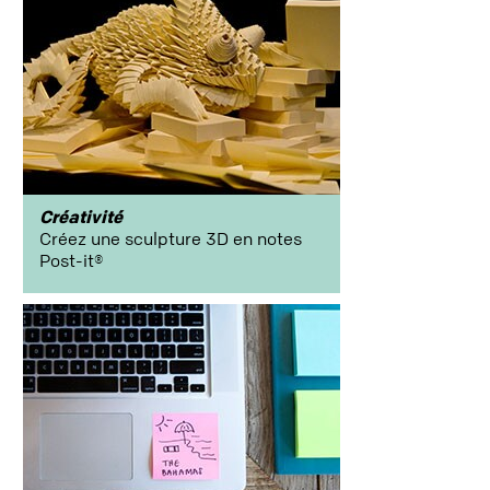
colour
education
Créativité
Créez une sculpture 3D en notes
Post-it®
Produits
phares
Collaboration
organisation_du_bureau