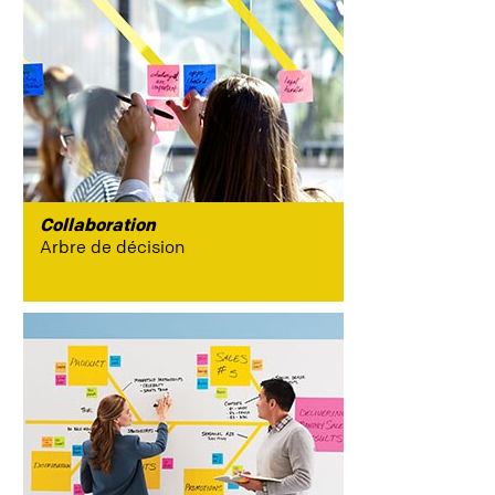
hiérarchiser
Créativité
brainstorming
Collaboration
personnaliser
Arbre de décision
Collaboration
enseignement