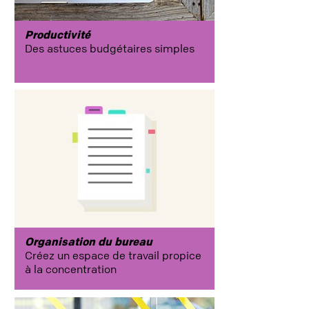
newyork_color
Productivité
Des astuces budgétaires simples
Communication
processus
planifier
Productivité
Organisation du bureau
Créez un espace de travail propice
planifier
à la concentration