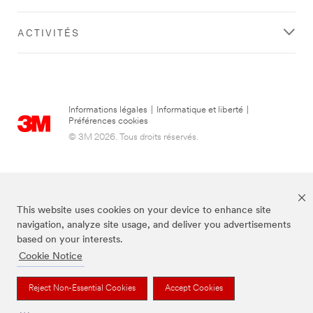
ACTIVITÉS
Informations légales
|
Informatique et liberté
|
Préférences cookies
© 3M 2026. Tous droits réservés.
This website uses cookies on your device to enhance site
navigation, analyze site usage, and deliver you advertisements
based on your interests.
Cookie Notice
3M, Post-it® et la couleur Canary Yellow™ sont des marques de commerce
de 3M.
Reject Non-Essential Cookies
Accept Cookies