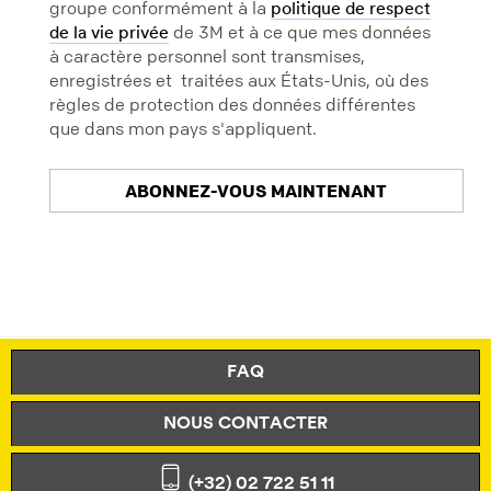
groupe conformément à la
politique de respect
de 3M et à ce que mes données
de la vie privée
à caractère personnel sont transmises,
enregistrées et traitées aux États-Unis, où des
règles de protection des données différentes
que dans mon pays s'appliquent.
ABONNEZ-VOUS MAINTENANT
Our
Vous
Apologies...
allez
recevoir
An
un
FAQ
error
email
has
contenant
occurred
NOUS CONTACTER
un
while
lien
submitting.
de
(+32) 02 722 51 11
Please