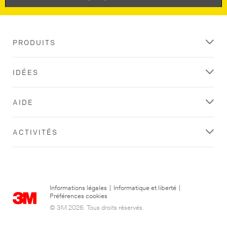
confirmation.
try
Veuillez
again
cliquer
later...
sur
PRODUITS
ce
lien
pour
IDÉES
finaliser
votre
inscription.
AIDE
ACTIVITÉS
Informations légales
|
Informatique et liberté
|
Préférences cookies
© 3M 2026. Tous droits réservés.