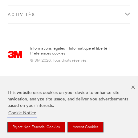
ACTIVITÉS
Informations légales
|
Informatique et liberté
|
Préférences cookies
© 3M 2026. Tous droits réservés.
This website uses cookies on your device to enhance site
navigation, analyze site usage, and deliver you advertisements
based on your interests.
Cookie Notice
3M, Post-it® et la couleur Canary Yellow™ sont des marques de commerce
de 3M.
Reject Non-Essential Cookies
Accept Cookies