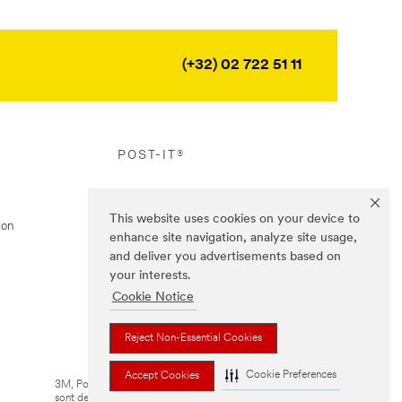
(+32) 02 722 51 11
POST-IT®
This website uses cookies on your device to
ion
enhance site navigation, analyze site usage,
and deliver you advertisements based on
your interests.
Cookie Notice
Reject Non-Essential Cookies
Cookie Preferences
Accept Cookies
3M, Post-it® et la couleur Canary Yellow™
sont des marques de commerce de 3M.