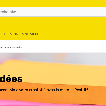
L’ENVIRONNEMENT
nez vie à vos idées
Idées
nnez vie à votre créativité avec la marque Post-it®