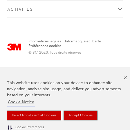
ACTIVITÉS
Informations légales
|
Informatique et liberté
|
Préférences cookies
© 3M 2026. Tous droits réservés.
This website uses cookies on your device to enhance site
navigation, analyze site usage, and deliver you advertisements
based on your interests.
Cookie Notice
3M, Post-it® et la couleur Canary Yellow™ sont des marques de commerce
de 3M.
Reject Non-Essential Cookies
Accept Cookies
Cookie Preferences