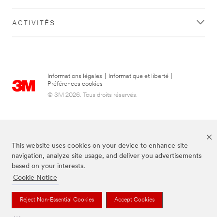
ACTIVITÉS
Informations légales
|
Informatique et liberté
|
Préférences cookies
© 3M 2026. Tous droits réservés.
This website uses cookies on your device to enhance site
navigation, analyze site usage, and deliver you advertisements
based on your interests.
Cookie Notice
3M, Post-it® et la couleur Canary Yellow™ sont des marques de commerce
de 3M.
Reject Non-Essential Cookies
Accept Cookies