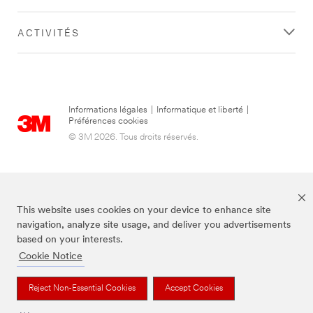
ACTIVITÉS
Informations légales
|
Informatique et liberté
|
Préférences cookies
© 3M 2026. Tous droits réservés.
This website uses cookies on your device to enhance site
navigation, analyze site usage, and deliver you advertisements
based on your interests.
Cookie Notice
3M, Post-it® et la couleur Canary Yellow™ sont des marques de commerce
de 3M.
Reject Non-Essential Cookies
Accept Cookies