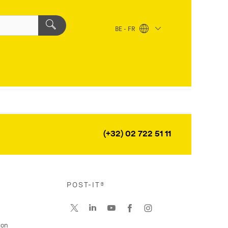
BE - FR
(+32) 02 722 51 11
POST-IT®
ion