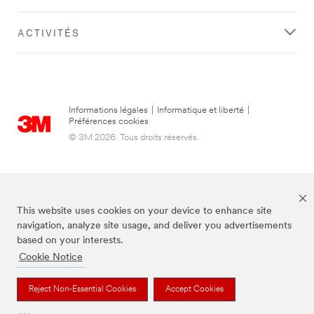
ACTIVITÉS
Informations légales
|
Informatique et liberté
|
Préférences cookies
© 3M 2026. Tous droits réservés.
This website uses cookies on your device to enhance site
navigation, analyze site usage, and deliver you advertisements
based on your interests.
Cookie Notice
3M, Post-it® et la couleur Canary Yellow™ sont des marques de commerce
de 3M.
Reject Non-Essential Cookies
Accept Cookies