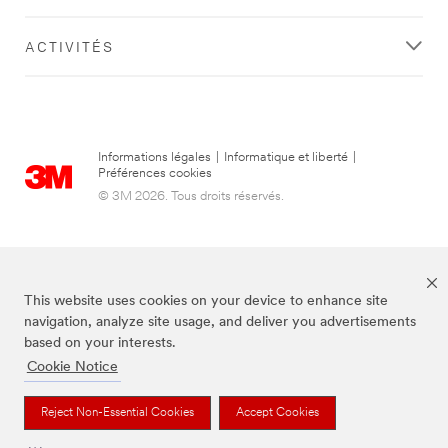
ACTIVITÉS
Informations légales
|
Informatique et liberté
|
Préférences cookies
© 3M 2026. Tous droits réservés.
This website uses cookies on your device to enhance site
navigation, analyze site usage, and deliver you advertisements
based on your interests.
Cookie Notice
3M, Post-it® et la couleur Canary Yellow™ sont des marques de commerce
de 3M.
Reject Non-Essential Cookies
Accept Cookies