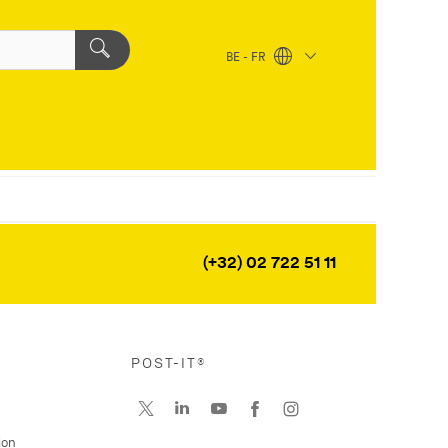
BE - FR
(+32) 02 722 51 11
POST-IT®
ion