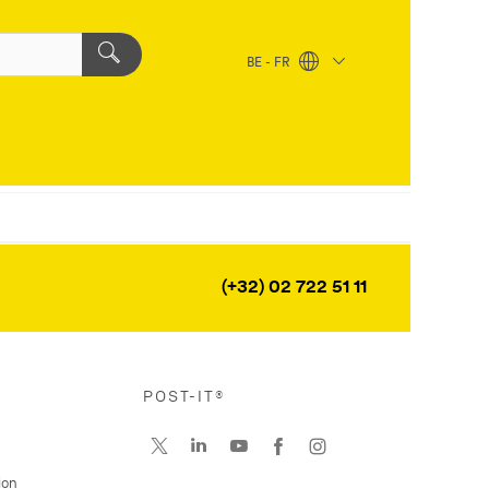
BE - FR
(+32) 02 722 51 11
POST-IT®
ion