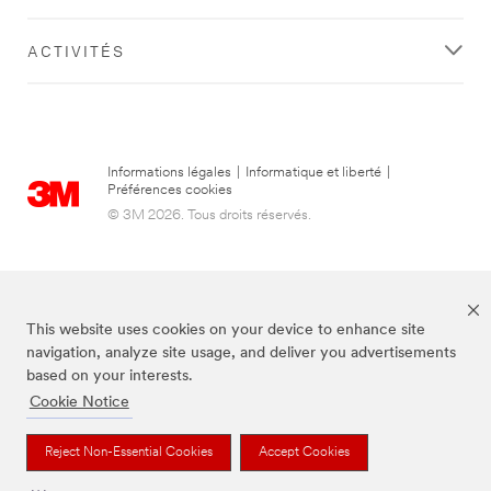
ACTIVITÉS
Informations légales
|
Informatique et liberté
|
Préférences cookies
© 3M 2026. Tous droits réservés.
This website uses cookies on your device to enhance site
navigation, analyze site usage, and deliver you advertisements
based on your interests.
Cookie Notice
3M, Post-it® et la couleur Canary Yellow™ sont des marques de commerce
de 3M.
Reject Non-Essential Cookies
Accept Cookies