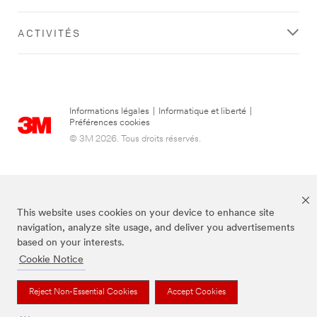
ACTIVITÉS
Informations légales
|
Informatique et liberté
|
Préférences cookies
© 3M 2026. Tous droits réservés.
This website uses cookies on your device to enhance site
navigation, analyze site usage, and deliver you advertisements
based on your interests.
Cookie Notice
3M, Post-it® et la couleur Canary Yellow™ sont des marques de commerce
de 3M.
Reject Non-Essential Cookies
Accept Cookies