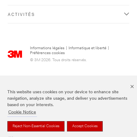
ACTIVITÉS
Informations légales
|
Informatique et liberté
|
Préférences cookies
© 3M 2026. Tous droits réservés.
This website uses cookies on your device to enhance site
navigation, analyze site usage, and deliver you advertisements
based on your interests.
Cookie Notice
3M, Post-it® et la couleur Canary Yellow™ sont des marques de commerce
de 3M.
Reject Non-Essential Cookies
Accept Cookies