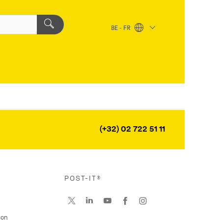
BE - FR
(+32) 02 722 51 11
POST-IT®
ion