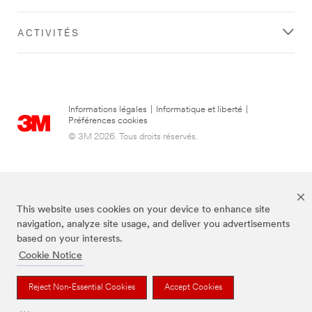
ACTIVITÉS
Informations légales
|
Informatique et liberté
|
Préférences cookies
© 3M 2026. Tous droits réservés.
This website uses cookies on your device to enhance site
navigation, analyze site usage, and deliver you advertisements
based on your interests.
Cookie Notice
3M, Post-it® et la couleur Canary Yellow™ sont des marques de commerce
de 3M.
Reject Non-Essential Cookies
Accept Cookies