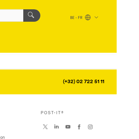
BE - FR
(+32) 02 722 51 11
POST-IT®
ion