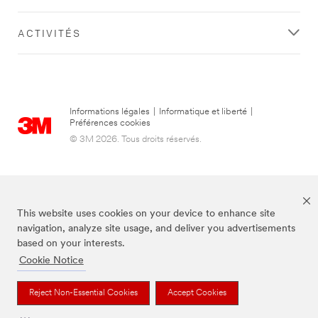
ACTIVITÉS
Informations légales
|
Informatique et liberté
|
Préférences cookies
© 3M 2026. Tous droits réservés.
This website uses cookies on your device to enhance site
navigation, analyze site usage, and deliver you advertisements
based on your interests.
Cookie Notice
3M, Post-it® et la couleur Canary Yellow™ sont des marques de commerce
de 3M.
Reject Non-Essential Cookies
Accept Cookies