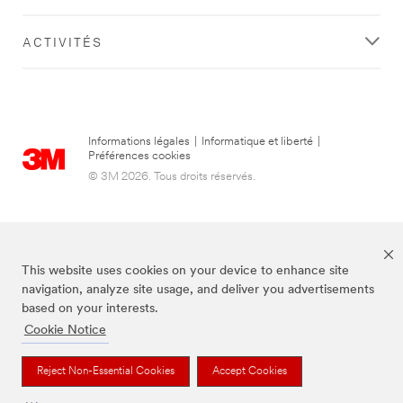
ACTIVITÉS
Informations légales
|
Informatique et liberté
|
Préférences cookies
© 3M 2026. Tous droits réservés.
This website uses cookies on your device to enhance site
navigation, analyze site usage, and deliver you advertisements
based on your interests.
Cookie Notice
3M, Post-it® et la couleur Canary Yellow™ sont des marques de commerce
de 3M.
Reject Non-Essential Cookies
Accept Cookies