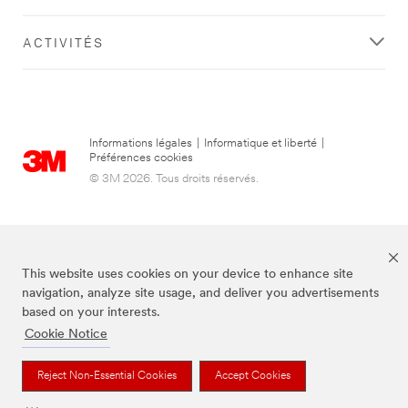
ACTIVITÉS
Informations légales
|
Informatique et liberté
|
Préférences cookies
© 3M 2026. Tous droits réservés.
This website uses cookies on your device to enhance site
navigation, analyze site usage, and deliver you advertisements
based on your interests.
Cookie Notice
3M, Post-it® et la couleur Canary Yellow™ sont des marques de commerce
de 3M.
Reject Non-Essential Cookies
Accept Cookies