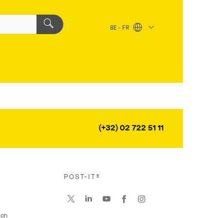
BE - FR
(+32) 02 722 51 11
POST-IT®
ion