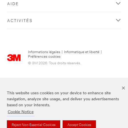
AIDE
ACTIVITÉS
Informations légales
|
Informatique et liberté
|
Préférences cookies
© 3M 2026. Tous droits réservés.
This website uses cookies on your device to enhance site
navigation, analyze site usage, and deliver you advertisements
based on your interests.
Cookie Notice
3M, Post-it® et la couleur Canary Yellow™ sont des marques de commerce
de 3M.
Reject Non-Essential Cookies
Accept Cookies