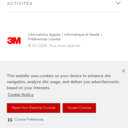
ACTIVITÉS
Informations légales
|
Informatique et liberté
|
Préférences cookies
© 3M 2026. Tous droits réservés.
This website uses cookies on your device to enhance site
navigation, analyze site usage, and deliver you advertisements
based on your interests.
Cookie Notice
3M, Post-it® et la couleur Canary Yellow™ sont des marques de commerce
de 3M.
Reject Non-Essential Cookies
Accept Cookies
Cookie Preferences